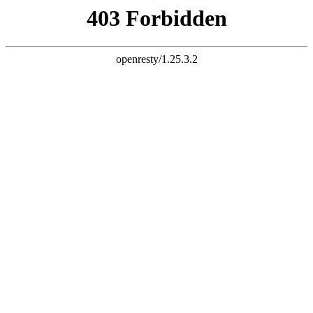
k8官方网站
入驻咨询
连接全球大件商品供应商和零售商的技术驱动型平台
进入B2B平台
REIMAGINING GLOBAL B2B
全球家居流通骨干网
REIMAGINING GLOBAL B2B
全球家居流通骨干网
REIMAGINING GLOBAL B2B
全球家居流通骨干网
REIMAGINING GLOBAL B2B
全球家居流通骨干网
B2B平台
k8官方网站提供无缝的端到端服务体验，涵盖产品浏览、交易支
付与物流交付解决方案，所有功能均集成于用户友好的B2B平
台。凭借全球化布局，k8官方网站汇聚来自世界各地的供应商与
经销商，构建协同共生的商业生态。通过高效、便捷、可靠的跨
境交易服务，赋能用户开拓无限商机，助力企业持续成长。
进入B2B平台